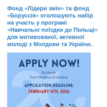
Фонд «Лідери змін» та фонд
«Боруссія» оголошують набір
на участь у програмі
«Навчальні поїздки до Польщі»
для мотивованої, активної
молоді з Молдови та України.