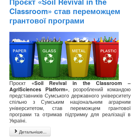
Проєкт «Soil Revival in the
Classroom» став переможцем
грантової програми
Проєкт
«Soil Revival in the Classroom –
AgriSciences Platform»
, розроблений командою
представників Сумського державного університету
спільно з Сумським національним аграрним
університетом, став переможцем грантової
програми та отримав підтримку для реалізації в
Україні.
Детальніше...