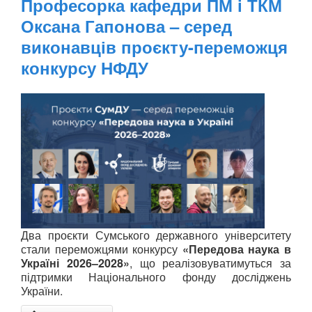
Професорка кафедри ПМ і ТКМ
Оксана Гапонова – серед
виконавців проєкту-переможця
конкурсу НФДУ
Два проєкти Сумського державного університету
стали переможцями конкурсу
«Передова наука в
Україні 2026–2028»
, що реалізовуватимуться за
підтримки Національного фонду досліджень
України.