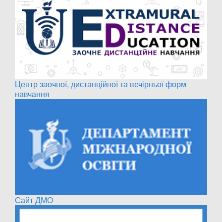
Центр заочної, дистанційної та вечірньої форм
навчання
Сайт ДМО