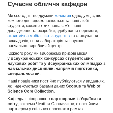
Сучасне обличчя кафедри
Ми сьогодні - це дружній
колектив
однодумців, що
кожного дня вдосконалюється та наші любі
студенти, кожен з яких наша сім'я; наші
дослідження та розробки, здобутки та перемоги,
академічна мобільність студентів
та стажування
викладачів; своя лабораторія та науково-
навчально-виробничій центр.
Кожного року ми виборюємо призові місця
у
Всеукраїнських конкурсах студентських
наукових робіт
та
у Всеукраїнських олімпіадах з
навчальних дисциплін, напрямів підготовки,
спеціальностей
.
Наші працівники постійно публікуються у виданнях,
які індексуються базами даних
Scopus
та
Web of
Science Core Collection.
Кафедра співпрацює з
партнерами із України та
світу
, зокрема Чехії та Словаччини, є постійним
партнером у спільних проєктах в рамках