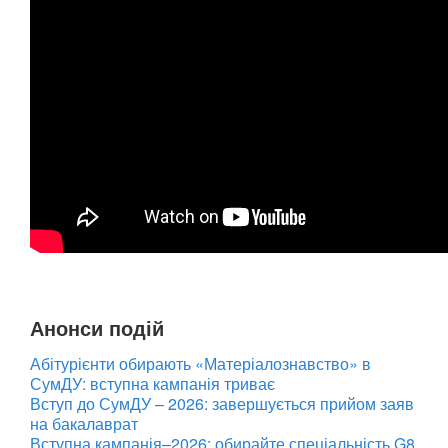
Анонси подій
Абітурієнти обирають «Матеріалознавство» в
СумДУ: вступна кампанія триває
Вступ до СумДУ – 2026: завершується прийом заяв
на бакалаврат
Вступна кампанія–2026: обирайте спеціальність G8