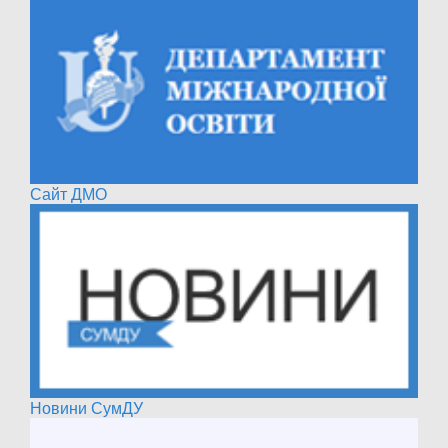
Сайт ДМО
Новини СумДУ