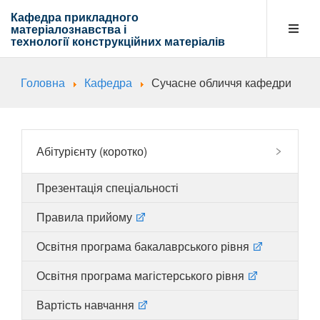
Кафедра прикладного
матеріалознавства і
технології
конструкційних матеріалів
Головна
Кафедра
Сучасне обличчя кафедри
Кафедра
Абітурієнту
Абітурієнту (коротко)
Презентація спеціальності
Навчальна діяльність
Правила прийому
Освітня програма бакалаврського рівня
Напрямки діяльності
Освітня програма магістерського рівня
Вартість навчання