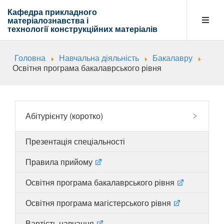
Кафедра прикладного
матеріалознавства і
технології
конструкційних матеріалів
Головна
Навчальна діяльність
Бакалавру
Кафедра
Освітня програма бакалаврського рівня
Абітурієнту
Абітурієнту (коротко)
Презентація спеціальності
Навчальна діяльність
Правила прийому
Освітня програма бакалаврського рівня
Напрямки діяльності
Освітня програма магістерського рівня
Вартість навчання