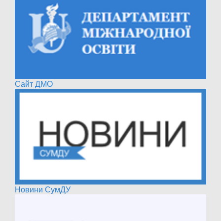
Сайт ДМО
Новини СумДУ