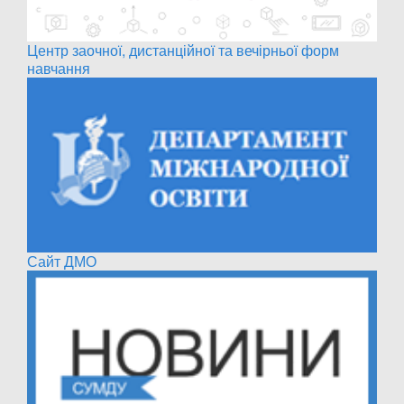
Центр заочної, дистанційної та вечірньої форм
навчання
Сайт ДМО