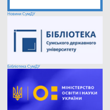
Новини СумДУ
Бібліотека СумДУ