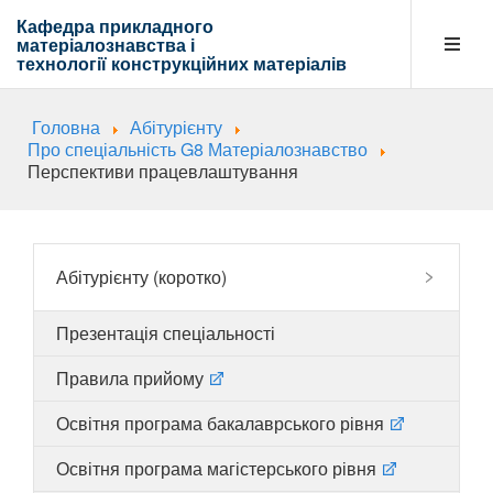
Кафедра прикладного
матеріалознавства і
технології
конструкційних матеріалів
Головна
Абітурієнту
Кафедра
Про спеціальність G8 Матеріалознавство
Перспективи працевлаштування
Абітурієнту
Абітурієнту (коротко)
Навчальна діяльність
Презентація спеціальності
Правила прийому
Напрямки діяльності
Освітня програма бакалаврського рівня
Освітня програма магістерського рівня