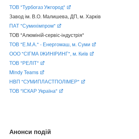
ТОВ "Турбогаз Ужгород"
Завод ім. В.О. Малишева, ДП, м. Харків
ПАТ "Сумихімпром"
ТОВ "Алюміній-сервіс-індустрія"
ТОВ "Е.М.А." - Енергомаш, м. Суми
ООО "СІГМА ІЖИНІРИНГ", м. Київ
ТОВ "РЕЛІТ"
Mindy Teams
НВП "СУМИПЛАСТПОЛІМЕР"
ТОВ "ІСКАР Україна"
Анонси подій