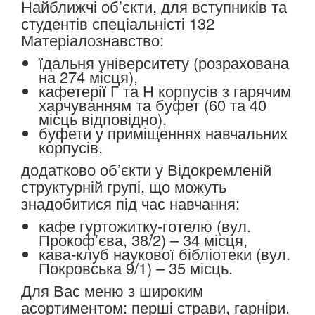
Найближчі об’єкти, для вступників та
студентів спеціальністі 132
Матеріалознавство:
їдальня університету (розрахована
на 274 місця),
кафетерії Г та Н корпусів з гарячим
харчуванням та буфет (60 та 40
місць відповідно),
буфети у приміщеннях навчальних
корпусів,
додатково об’єкти у Відокремленій
структурній групі, що можуть
знадобитися під час навчання:
кафе гуртожитку-готелю (вул.
Прокоф’єва, 38/2) – 34 місця,
кава-клуб наукової бібліотеки (вул.
Покровська 9/1) – 35 місць.
Для Вас меню з широким
асортиментом: перші страви, гарніри,