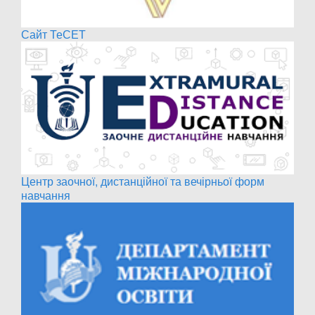
Сайт ТеСЕТ
Центр заочної, дистанційної та вечірньої форм
навчання