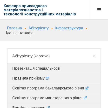
Кафедра прикладного
матеріалознавства і
технології
конструкційних матеріалів
Головна
Абітурієнту
Інфраструктура
Кафедра
Їдальні та кафе
Абітурієнту
Абітурієнту (коротко)
Презентація спеціальності
Навчальна діяльність
Правила прийому
Освітня програма бакалаврського рівня
Напрямки діяльності
Освітня програма магістерського рівня
Вартість навчання