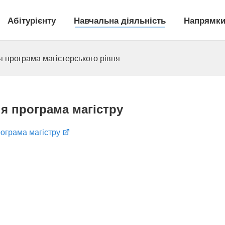
Абітурієнту
Навчальна діяльність
Напрямки
я програма магістерського рівня
я програма магістру
рограма магістру