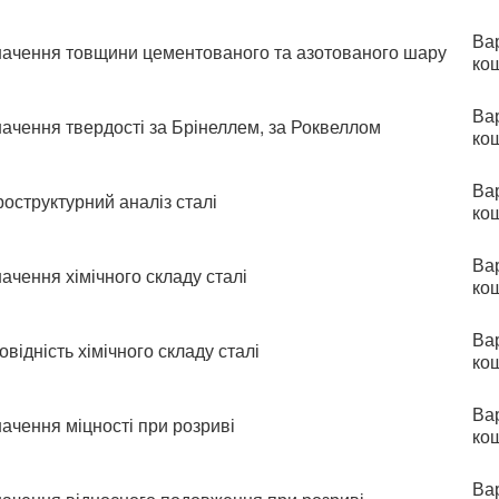
Вар
ачення товщини цементованого та азотованого шару
ко
Вар
ачення твердості за Брінеллем, за Роквеллом
ко
Вар
оструктурний аналіз сталі
ко
Вар
ачення хімічного складу сталі
ко
Вар
овідність хімічного складу сталі
ко
Вар
ачення міцності при розриві
ко
Вар