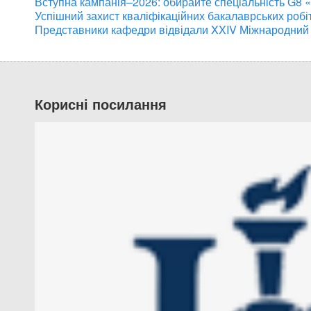
Вступна кампанія–2026: обирайте спеціальність G8 
Успішний захист кваліфікаційних бакалаврських робі
Представники кафедри відвідали XXIV Міжнародний
Корисні посилання