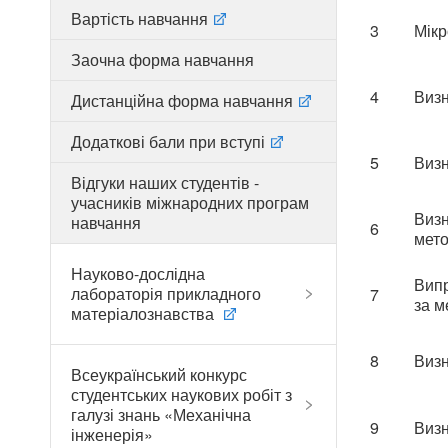
Вартість навчання
3
Мікр
Заочна форма навчання
4
Визн
Дистанційна форма навчання
Додаткові бали при вступі
5
Визн
Відгуки наших студентів -
учасників міжнародних програм
Визн
навчання
6
мето
Науково-дослідна
Випр
лабораторія прикладного
7
за м
матеріалознавства
8
Визн
Всеукраїнський конкурс
студентських наукових робіт з
галузі знань «Механічна
9
Визн
інженерія»