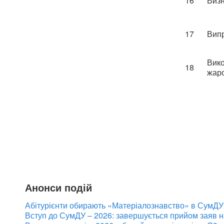
16
Визн
17
Випр
Вико
18
жаро
Анонси подій
Абітурієнти обирають «Матеріалознавство» в СумДУ:
Вступ до СумДУ – 2026: завершується прийом заяв 