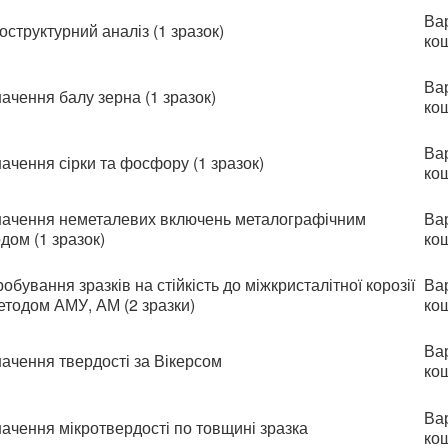
Вар
оструктурний аналіз (1 зразок)
ко
Вар
ачення балу зерна (1 зразок)
ко
Вар
ачення сірки та фосфору (1 зразок)
ко
ачення неметалевих включень металографічним
Вар
дом (1 зразок)
ко
обування зразків на стійкість до міжкристалітної корозії
Вар
етодом АМУ, АМ (2 зразки)
ко
Вар
ачення твердості за Вікерсом
ко
Вар
ачення мікротвердості по товщині зразка
ко