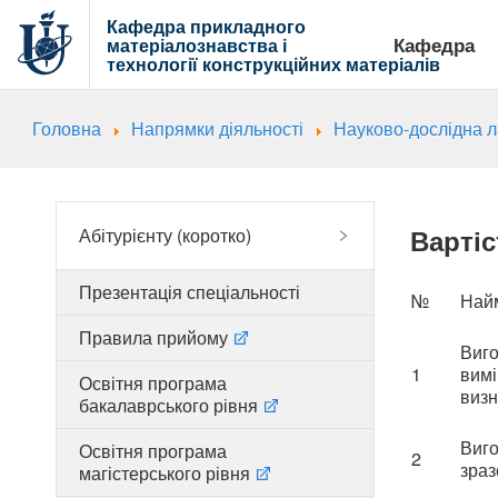
Кафедра прикладного
Кафедра
матеріалознавства і
технології
конструкційних матеріалів
Головна
Напрямки діяльності
Науково-дослідна 
Вартіс
Абітурієнту (коротко)
Презентація спеціальності
№
Най
Правила прийому
Виго
1
вимі
Освітня програма
визн
бакалаврського рівня
Виго
Освітня програма
2
зраз
магістерського рівня