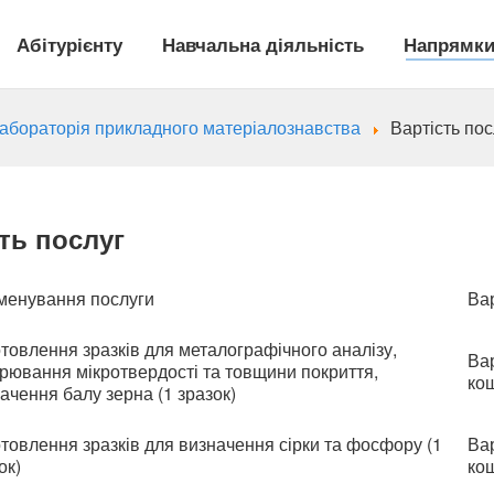
Абітурієнту
Навчальна діяльність
Напрямки
лабораторія прикладного матеріалознавства
Вартість пос
ть послуг
менування послуги
Вар
товлення зразків для металографічного аналізу,
Вар
рювання мікротвердості та товщини покриття,
ко
ачення балу зерна (1 зразок)
товлення зразків для визначення сірки та фосфору (1
Вар
ок)
ко