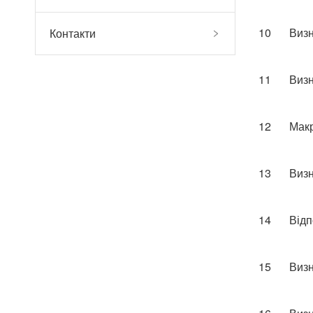
10
Визн
Контакти
11
Визн
12
Макр
13
Визн
14
Відп
15
Визн