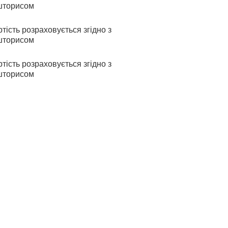
шторисом
тість розраховується згідно з
шторисом
тість розраховується згідно з
шторисом