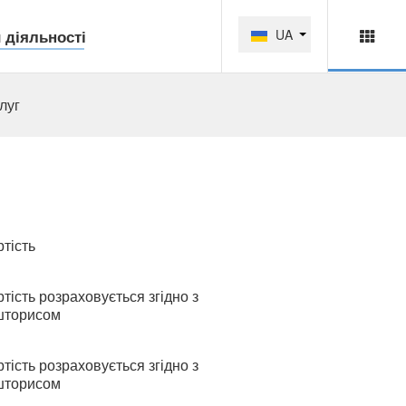
 діяльності
UA
луг
тість
тість розраховується згідно з
шторисом
тість розраховується згідно з
шторисом