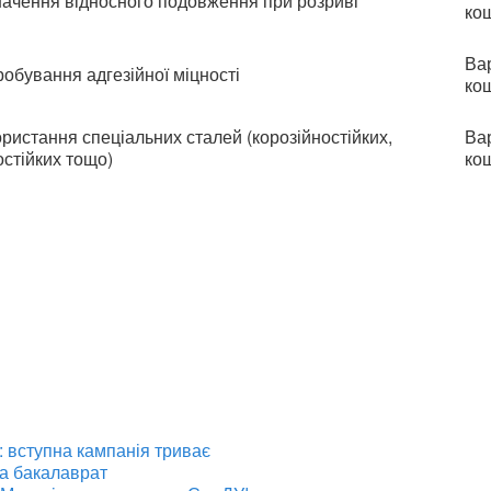
ачення відносного подовження при розриві
ко
Вар
обування адгезійної міцності
ко
ристання спеціальних сталей (корозійностійких,
Вар
стійких тощо)
ко
 вступна кампанія триває
на бакалаврат