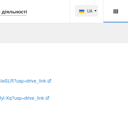
 діяльності
UA
leSLR?
usp=drive_link
yl-Xq?usp=drive_link