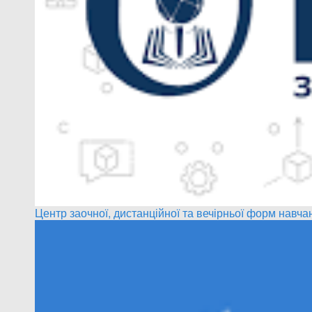
Центр заочної, дистанційної та вечірньої форм навча