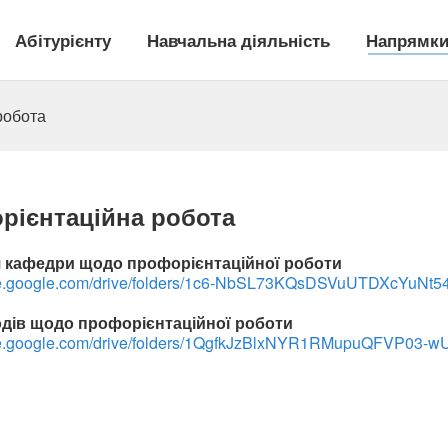
Абітурієнту
Навчальна діяльність
Напрямки
робота
рієнтаційна робота
я кафедри щодо профорієнтаційної роботи
ve.google.com/
drive/folders/1c6-
NbSL73KQsDSVuUTDXcYuNt54
одів щодо профорієнтаційної роботи
ve.google.com/
drive/folders/
1QgfkJzBlxNYR1RMupuQFVP03-
wU