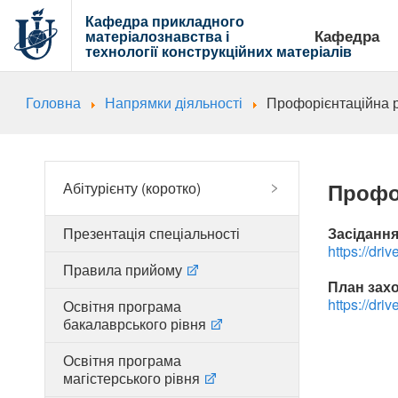
Кафедра прикладного
Кафедра
матеріалознавства і
технології
конструкційних матеріалів
Головна
Напрямки діяльності
Профорієнтаційна 
Профо
Абітурієнту (коротко)
Презентація спеціальності
Засіданн
https://dri
Правила прийому
План зах
https://dri
Освітня програма
бакалаврського рівня
Освітня програма
магістерського рівня