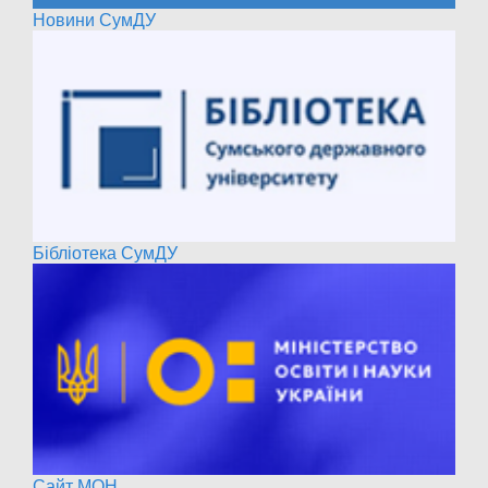
Новини СумДУ
Бібліотека СумДУ
Сайт МОН