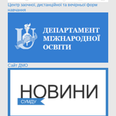
Центр заочної, дистанційної та вечірньої форм
навчання
Сайт ДМО