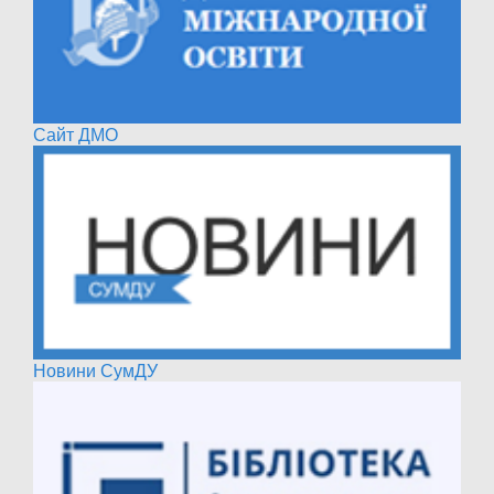
Сайт ДМО
Новини СумДУ