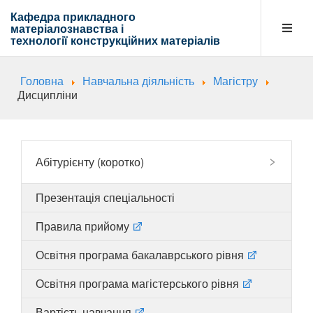
Кафедра прикладного
матеріалознавства і
технології
конструкційних матеріалів
Головна
Навчальна діяльність
Магістру
Кафедра
Дисципліни
Абітурієнту
Абітурієнту (коротко)
Презентація спеціальності
Навчальна діяльність
Правила прийому
Освітня програма бакалаврського рівня
Напрямки діяльності
Освітня програма магістерського рівня
Вартість навчання