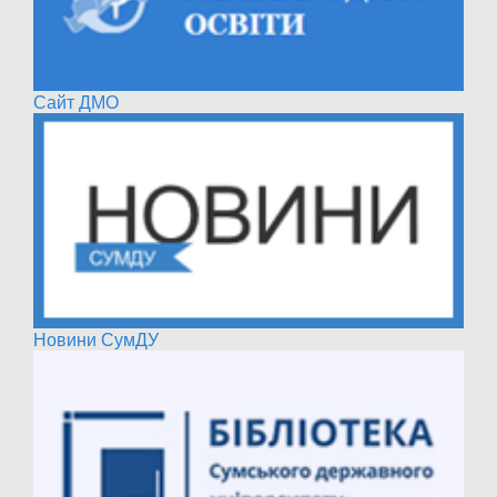
Сайт ДМО
Новини СумДУ