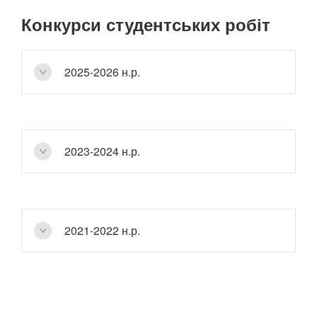
Конкурси студентських робіт
2025-2026 н.р.
Конкурс студентських наукових робіт з галузей
2023-2024 н.р.
знань і спеціальностей
І тур Міжнародного студентського
2021-2022 н.р.
професійного творчого конкурсу
«Матеріалознавство»