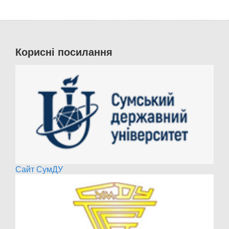
Всеукраїнський конкурс студентських
наукових робіт з галузі знань
«Механічна
інженерія»
проводиться з метою підтримки
обдарованої студентської молоді, створення
умов для творчого зростання, активізації
Корисні посилання
науково-дослідної роботи, творчого
піднесення студентів технічних ЗВО України.
Сайт СумДУ