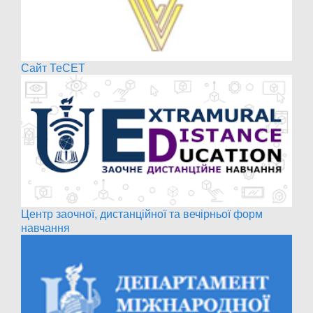
Сайт ТеСЕТ
Центр заочної, дистанційної та вечірньої форм
навчання