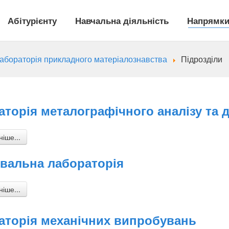
Абітурієнту
Навчальна діяльність
Напрямки
лабораторія прикладного матеріалознавства
Підрозділи
торія металографічного аналізу та 
іше...
вальна лабораторія
іше...
аторія механічних випробувань