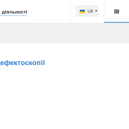
 діяльності
UA
дефектоскопії