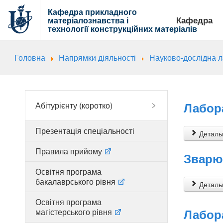
Кафедра прикладного
Кафедра
матеріалознавства і
технології
конструкційних матеріалів
Головна
Напрямки діяльності
Науково-дослідна 
Лабора
Абітурієнту (коротко)
Презентація спеціальності
Детальн
Правила прийому
Зварю
Освітня програма
бакалаврського рівня
Детальн
Освітня програма
Лабор
магістерського рівня