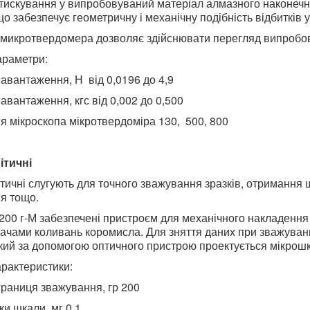
тискування у випробовуваний матеріал алмазного наконечн
що забезпечує геометричну і механічну подібність відбитків
 микротвердомера дозволяє здійснювати перегляд випробовув
араметри:
авантаження, Н від 0,0196 до 4,9
авантаження, кгс від 0,002 до 0,500
я мікроскопа мікротвердоміра 130, 500, 800
ітичні
тичні слугують для точного зважування зразків, отримання 
я тощо.
00 г-М забезпечені пристроєм для механічного накладення і
ачами коливань коромисла. Для зняття даних при зважуван
який за допомогою оптичного пристрою проектується мікрошка
арактеристики:
раниця зважування, гр 200
ки шкали, мг 0,1