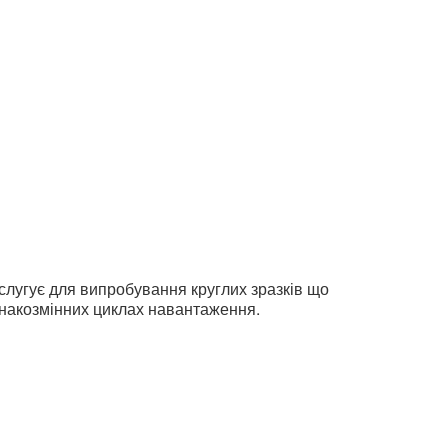
слугує для випробування круглих зразків що
знакозмінних циклах навантаження.