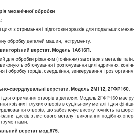
ія механічної обробки
:
 цикл з отримання і підготовки зразків для подальших мех
чну обробку деталей машин, інструменту.
винторізний верстат. Модель 1А616П.
й для обробки різанням (точінням) заготівок з металів та ін
виконують обточування і розточування циліндричних, конічн
ня і обробку торців, свердління, зенкерування і розгортання
ьно-свердлувальні верстати. Модель 2М112, 2ГФР160.
і для отримання отворів в деталях. Модель 2ГФР160 має ру
ня крізних і глухих отворів в суцільному металі і для фіні
рдлювання отворів, що забезпечує високу точність та шорст
різання дисків з листового металу і виконання подібних опе
струментами.
альний верстат мод.675.