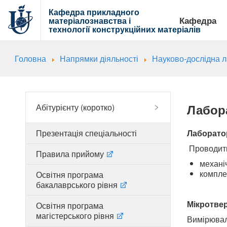
Кафедра прикладного
Кафедра
матеріалознавства і
технології
конструкційних матеріалів
Головна
Напрямки діяльності
Науково-дослідна 
Лабор
Абітурієнту (коротко)
Презентація спеціальності
Лаборато
Проводит
Правила прийому
механі
компле
Освітня програма
бакалаврського рівня
Мікротве
Освітня програма
магістерського рівня
Вимірюваль