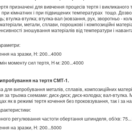
ртя призначені для вивчення процесів тертя і викликаного 
в при кімнатних і при підвищених температурах тощо. Дозв
ь; втулка-втулка; втулка-вал (ковзання, рух, зворотньо - 
 матеріали, метали, сплави, порошкові і композиційні мате
тенсивності зношування матеріалів від температури і навант
араметри:
ня на зразки, Н: 200...4000
мін моменту сил тертя, Н·м: 200...4000
ипробування на тертя СМТ-1.
 для випробування металів, сплавів, композиційних матеріа
я за трьома схемами: диск-диск; диск-колодка; вал-втулка.
х як в режимі тертя кочення без проковзування, так і за н
арактеристики:
ного регулювання частоти обертання шпинделя, об/хв: 75..
ня на зразки, Н: 200...5000