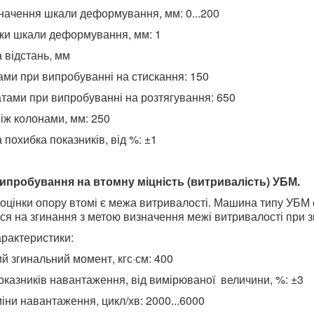
значення шкали деформування, мм: 0...200
лки шкали деформування, мм: 1
 відстань, мм
ами при випробуванні на стискання: 150
атами при випробуванні на розтягування: 650
іж колонами, мм: 250
похибка показників, від %: ±1
пробування на втомну міцність (витривалість) УБМ.
 оцінки опору втомі є межа витривалості. Машина типу УБМ 
ся на згинання з метою визначення межі витривалості при 
арактеристики:
й згинальний момент, кгс·см: 400
оказників навантаження, від вимірюваної величини, %: ±3
іни навантаження, цикл/хв: 2000...6000