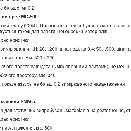
е більше, мг 0,2
ний прес МС-500.
ний тиск у 500кН. Проводяться випробування матеріалів на
вується також для пластичної обробки матеріалів
арактеристики:
вимірювання, кН: 20…200, ціна поділки 0,4; 50…500, ціна по
орних пліт, мм: 320 х 320
бочого простору (відстань між опорними плитами), не менш,
бочого простору, мм: 340
 показників, %: не більш 0,2 вимірюваного навантаження
 машина УММ-5.
а для статичних випробувань матеріалів на розтягнення, ст
арактеристики:
 навантаження, кгс: 500