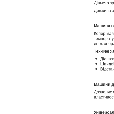
Діаметр зр
Довжина зр
Машина ви
Копер маят
температур
двох опор
Технічні х
Діапазо
Швидкіс
Відстан
Машини дл
Дозволяє о
властивост
Універсал