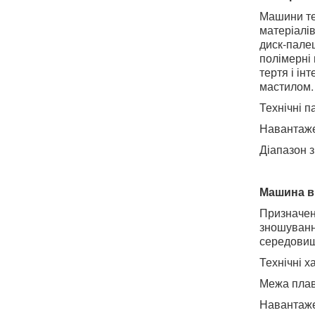
Машини те
матеріалі
диск-палец
полімерні
тертя і ін
мастилом.
Технічні п
Навантажен
Діапазон з
Машина в
Призначена
зношуванн
середовища
Технічні х
Межа плав
Навантажен