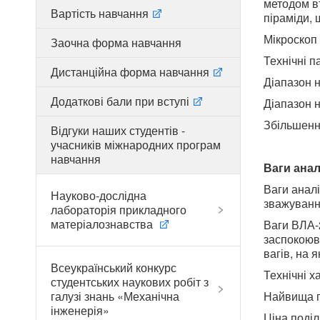
методом в
Вартість навчання
піраміди, 
Мікроскоп
Заочна форма навчання
Технічні п
Дистанційна форма навчання
Діапазон н
Додаткові бали при вступі
Діапазон н
Збільшенн
Відгуки наших студентів -
учасників міжнародних програм
навчання
Ваги анал
Ваги аналі
Науково-дослідна
зважуванн
лабораторія прикладного
матеріалознавства
Ваги ВЛА-2
заспокоюв
вагів, на 
Всеукраїнський конкурс
Технічні х
студентських наукових робіт з
галузі знань «Механічна
Найвища г
інженерія»
Ціна поділ