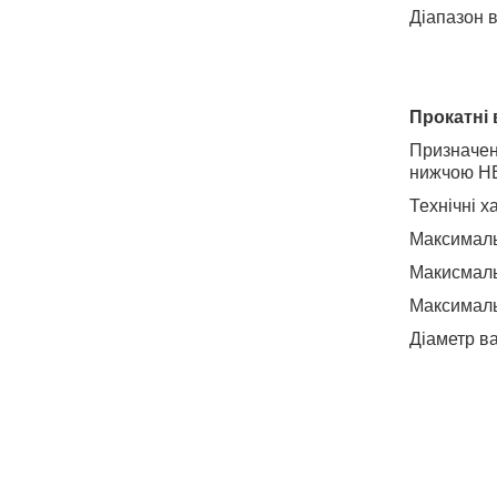
Діапазон в
Прокатні 
Призначені
нижчою Н
Технічні х
Максималь
Макисмаль
Максималь
Діаметр ва