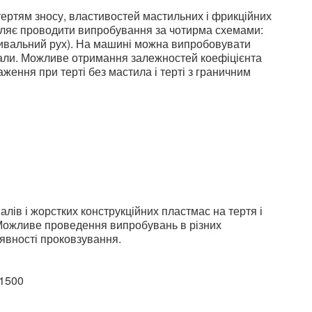
тертям зносу, властивостей мастильних і фрикційних
оляє проводити випробування за чотирма схемами:
коливальний рух). На машині можна випробовувати
ріали. Можливе отримання залежностей коефіцієнта
аження при терті без мастила і терті з граничним
лів і жорстких конструкційних пластмас на тертя і
 Можливе проведення випробувань в різних
аявності проковзування.
.1500