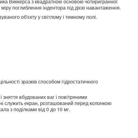
ика Виккерса з квадратною основою чотиригранної
 у міру поглиблення індентора під дією навантаження.
аного об'єкту у світлому і темному полі.
щільності зразків способом гідростатичного
 зняття вбудованих ваг і повітряними
ні служить екран, розташований перед колонкою
ла з поділками від 0 до 10 мг.