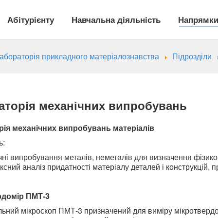
Абітурієнту
Навчальна діяльність
Напрямки
лабораторія прикладного матеріалознавства
Підрозділи
аторія механічних випробувань
рія механічних випробувань матеріалів
ь:
чні випробування металів, неметалів для визначення фізико
ксний аналіз придатності матеріалу деталей і конструкцій,
рдомір ПМТ-3
ний мікроскоп ПМТ-3 призначений для виміру мікротвердості