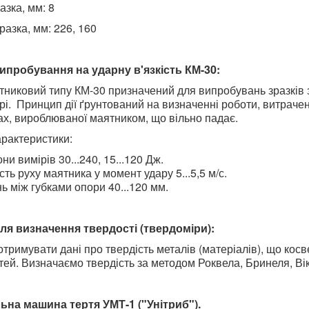
азка, мм: 8
азка, мм: 226, 160
пробування на ударну в'язкість КМ-30:
никовий типу КМ-30 призначений для випробувань зразків з
і. Принцип дії ґрунтований на визначенні роботи, витрачен
ах, вироблюваної маятником, що вільно падає.
арактеристики:
ни вимірів 30...240, 15...120 Дж.
ть руху маятника у момент удару 5...5,5 м/с.
ь між губками опори 40...120 мм.
я визначення твердості (твердоміри):
тримувати дані про твердість металів (матеріалів), що косв
ей. Визначаємо твердість за методом Роквела, Бринеля, Вік
ьна машина тертя УМТ-1 ("Унітриб").