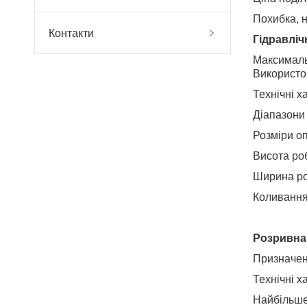
Похибка, н
Контакти
Гідравліч
Максималь
Використо
Технічні х
Діапазони 
Розміри оп
Висота ро
Ширина ро
Коливання
Розривна
Призначен
Технічні х
Найбільше