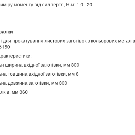
иміру моменту від сил тертя, Н·м: 1,0...20
валки
 для прокатування листових заготівок з кольорових металів,
В150
арактеристики:
н ширина вхідної заготівки, мм 300
на товщина вхідної заготівки, мм 8
на довжина заготівки, мм 300
лків, мм 360