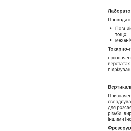
Лаборатор
Проводить
Повний
тощо;
механі
Токарно-г
призначени
верстатах 
підрізуван
Вертикал
Призначен
свердлуван
для розсве
різьби, ви
іншими ін
Фрезерув