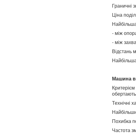
Граничні 
Ціна поді
Найбільша
- між опор
- між захв
Відстань м
Найбільша 
Машина ви
Критерієм
обертають
Технічні х
Найбільши
Похибка п
Частота зм