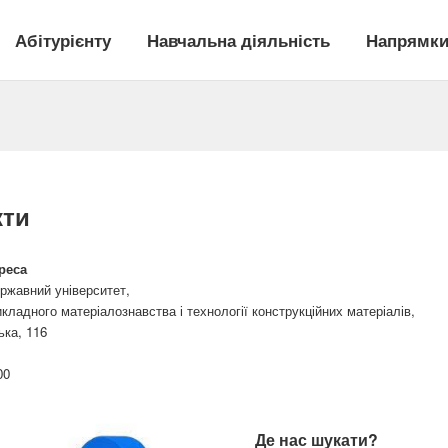
Абітурієнту
Навчальна діяльність
Напрямки
кти
реса
ржавний університет,
ладного матеріалознавства і технології конструкційних матеріалів,
ька, 116
00
Де нас шукати?