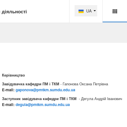
 діяльності
UA
Керівництво
Завідувачка кафедри ПМ і ТКМ
- Гапонова Оксана Петрівна
E-mail:
gaponova@pmtkm.sumdu.edu.ua
Заступник завідувача кафедри ПМ і ТКМ
-
Дегула Андрій Іванович
E-mail:
degula@pmtkm.sumdu.edu.ua