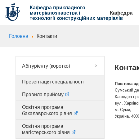
Кафедра прикладного
Кафедра
матеріалознавства і
технології
конструкційних матеріалів
Головна
Контакти
Конта
Абітурієнту (коротко)
Презентація спеціальності
Поштова ад
Сумський де
Правила прийому
Кафедра прик
вул. Харківс
Освітня програма
м. Суми,
бакалаврського рівня
Україна, 400
Освітня програма
магістерського рівня