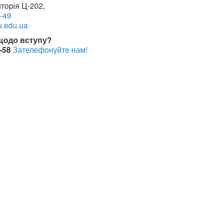
торія Ц-202,
-49
.edu.ua
 щодо вступу?
5-58
Зателефонуйте нам!