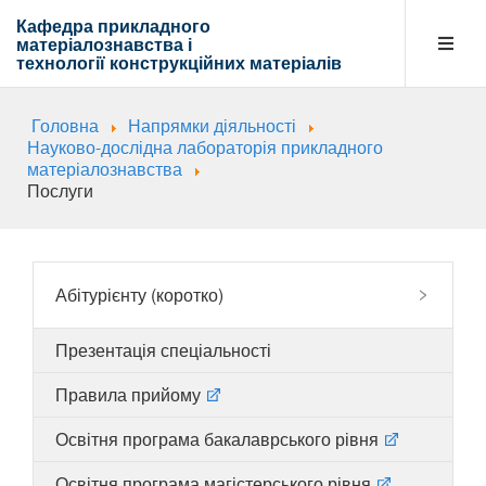
Кафедра прикладного
матеріалознавства і
технології
конструкційних матеріалів
Головна
Напрямки діяльності
Кафедра
Науково-дослідна лабораторія прикладного
матеріалознавства
Послуги
Абітурієнту
Абітурієнту (коротко)
Навчальна діяльність
Презентація спеціальності
Правила прийому
Напрямки діяльності
Освітня програма бакалаврського рівня
Освітня програма магістерського рівня