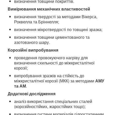
визначення товщини покриттів.
Вимірювання механічних властивостей
визначення твердості за методами Вікерса,
Роквелла та Бріннелля;
визначення мікротвердості по товщині зразка;
визначення товщини цементованого та
азотованого шару.
Корозійні випробування
проведення провокуючого нагріву для
визначення схильності до міжкристалітної
корозії;
випробування зразків на стійкість до
міжкристалітної корозії (МКК) за методами
АМУ
та АМ
.
Додаткові дослідження
аналіз використання спеціальних сталей
(корозійностійких, жаростійких тощо);
визначення густини матеріалів гідростатичним