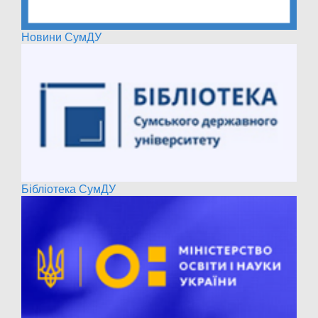
Новини СумДУ
Бібліотека СумДУ