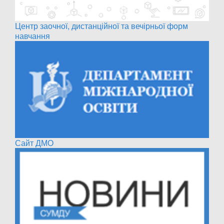
Центр заочної, дистанційної та вечірньої форм
навчання
Сайт ДМО