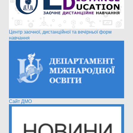
Центр заочної, дистанційної та вечірньої форм
навчання
Сайт ДМО