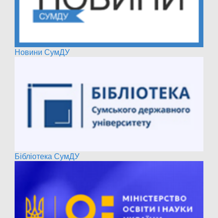
Новини СумДУ
Бібліотека СумДУ