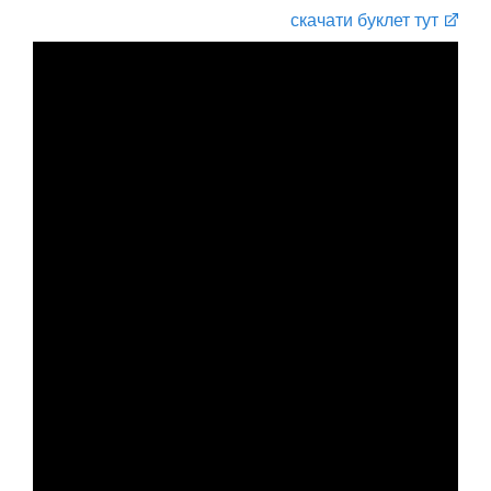
скачати буклет тут