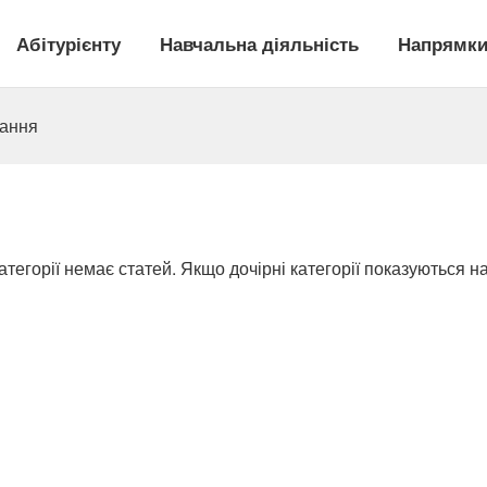
Абітурієнту
Навчальна діяльність
Напрямки
чання
категорії немає статей. Якщо дочірні категорії показуються на