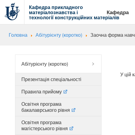
Кафедра прикладного
Кафедра
матеріалознавства і
технології
конструкційних матеріалів
Головна
Абітурієнту (коротко)
Заочна форма нав
Абітурієнту (коротко)
У цій 
Презентація спеціальності
Правила прийому
Освітня програма
бакалаврського рівня
Освітня програма
магістерського рівня