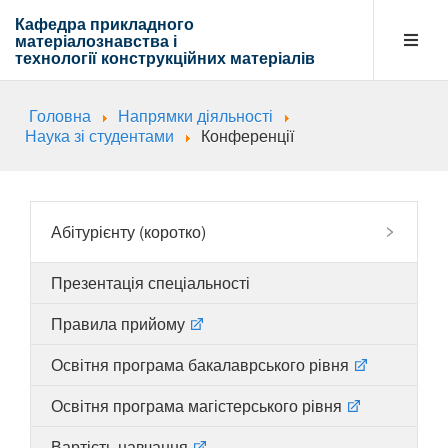
Кафедра прикладного
матеріалознавства і
технології
конструкційних матеріалів
Головна
Напрямки діяльності
Кафедра
Наука зі студентами
Конференції
Абітурієнту
Абітурієнту (коротко)
Презентація спеціальності
Навчальна діяльність
Правила прийому
Освітня програма бакалаврського рівня
Напрямки діяльності
Освітня програма магістерського рівня
Вартість навчання