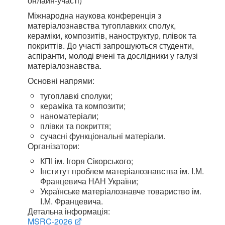
онлайн-участі)
Міжнародна наукова конференція з
матеріалознавства тугоплавких сполук,
кераміки, композитів, наноструктур, плівок та
покриттів. До участі запрошуються студенти,
аспіранти, молоді вчені та дослідники у галузі
матеріалознавства.
Основні напрями:
тугоплавкі сполуки;
кераміка та композити;
наноматеріали;
плівки та покриття;
сучасні функціональні матеріали.
Організатори:
КПІ ім. Ігоря Сікорського;
Інститут проблем матеріалознавства ім. І.М.
Францевича НАН України;
Українське матеріалознавче товариство ім.
І.М. Францевича.
Детальна інформація:
MSRC-2026