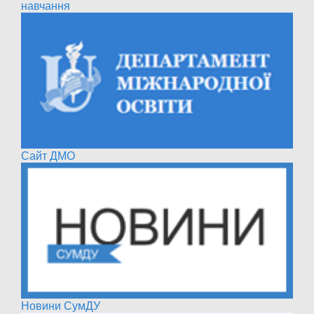
навчання
Сайт ДМО
Новини СумДУ