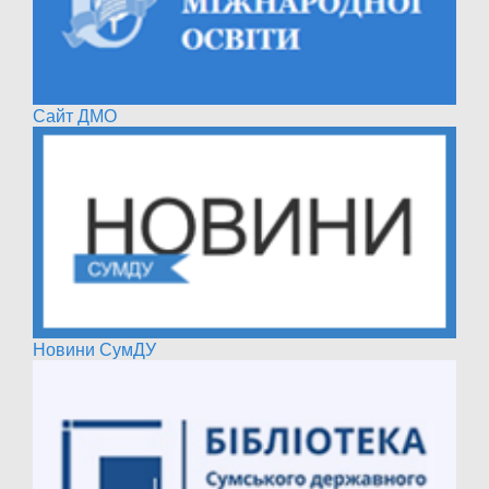
Сайт ДМО
Новини СумДУ