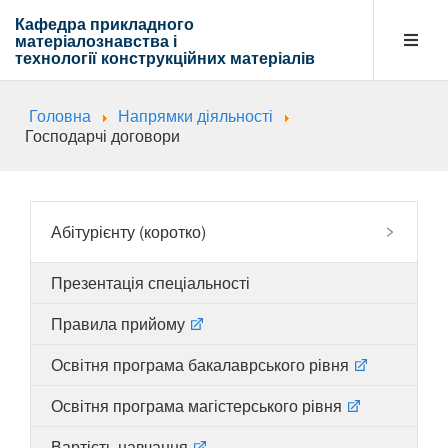
Кафедра прикладного
матеріалознавства і
технології
конструкційних матеріалів
Головна
Напрямки діяльності
Кафедра
Господарчі договори
Абітурієнту
Абітурієнту (коротко)
Презентація спеціальності
Навчальна діяльність
Правила прийому
Освітня програма бакалаврського рівня
Напрямки діяльності
Освітня програма магістерського рівня
Вартість навчання