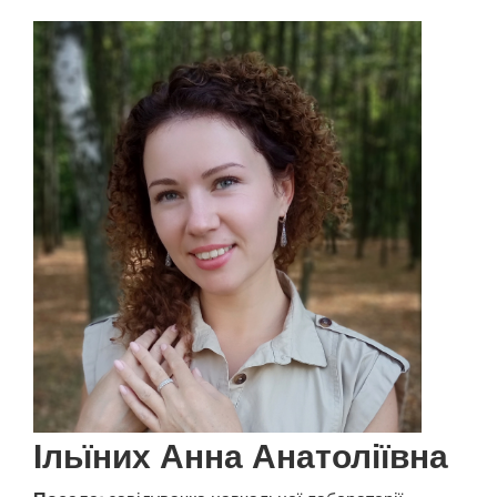
Ільїних Анна Анатоліївна