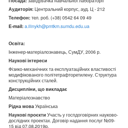
Посада:
завідувачка навчальної лабораторії
Аудиторія:
Центральний корпус, ауд. Ц - 212
Телефон:
тел. роб. (+38) 0542 64 09 49
E-mail:
a.ilinykh@pmtkm.sumdu.edu.ua
Освіта
:
Інженер-матеріалознавець, СумДУ, 2006 р.
Наукові інтереси
Фізико-механічних та експлуатаційних властивості
модифікованого політетрафторетилену. Структура
конструкційних сталей.
Дисципліни, що викладає
Матеріалознавство
Рідна мова
Українська
Наукові проєкти
Участь у госпдоговірних науково-
дослідних проектах.
Договір надання послуг №09-
15 від 07.08.2019р.