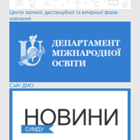
Центр заочної, дистанційної та вечірньої форм
навчання
Сайт ДМО