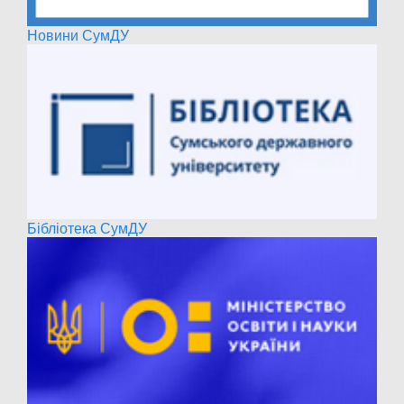
Новини СумДУ
Бібліотека СумДУ