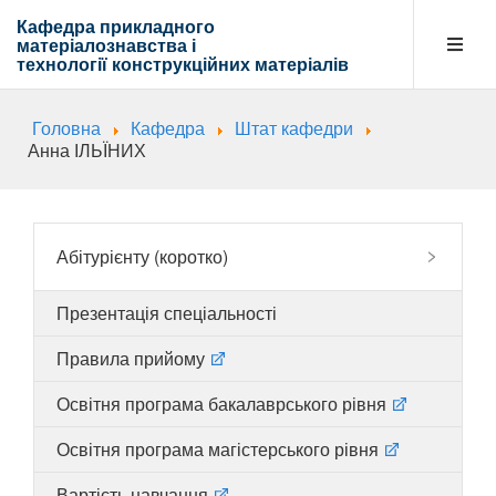
Кафедра прикладного
матеріалознавства і
технології
конструкційних матеріалів
Головна
Кафедра
Штат кафедри
Кафедра
Анна ІЛЬЇНИХ
Абітурієнту
Абітурієнту (коротко)
Презентація спеціальності
Навчальна діяльність
Правила прийому
Освітня програма бакалаврського рівня
Напрямки діяльності
Освітня програма магістерського рівня
Вартість навчання