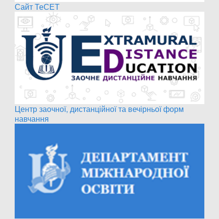
Сайт ТеСЕТ
Центр заочної, дистанційної та вечірньої форм
навчання