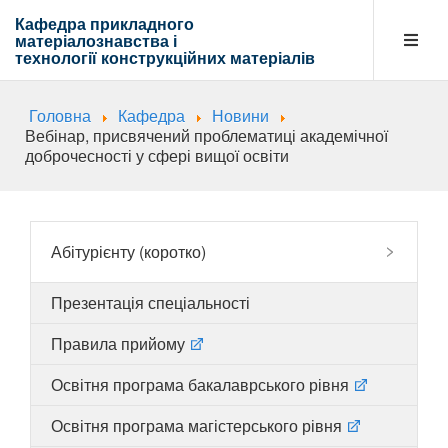
Кафедра прикладного
матеріалознавства і
технології
конструкційних матеріалів
Головна
Кафедра
Новини
Кафедра
Вебінар, присвячений проблематиці академічної
доброчесності у сфері вищої освіти
Абітурієнту
Абітурієнту (коротко)
Навчальна діяльність
Презентація спеціальності
Правила прийому
Напрямки діяльності
Освітня програма бакалаврського рівня
Освітня програма магістерського рівня