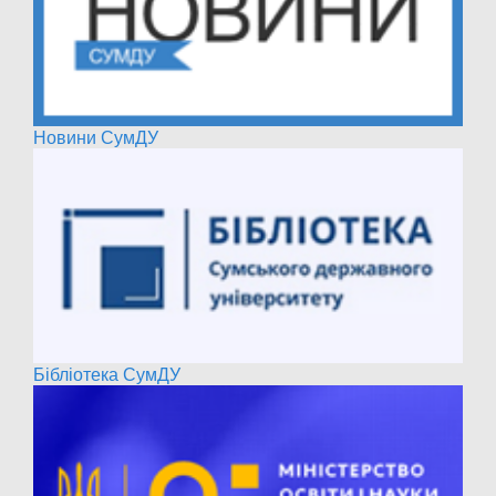
Новини СумДУ
Бібліотека СумДУ