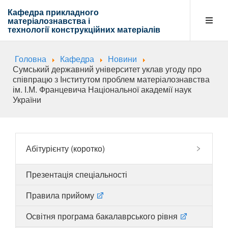
Кафедра прикладного
матеріалознавства і
технології
конструкційних матеріалів
Головна
Кафедра
Новини
Кафедра
Сумський державний університет уклав угоду про
співпрацю з Інститутом проблем матеріалознавства
ім. І.М. Францевича Національної академії наук
України
Абітурієнту
Навчальна діяльність
Абітурієнту (коротко)
Презентація спеціальності
Напрямки діяльності
Правила прийому
Освітня програма бакалаврського рівня