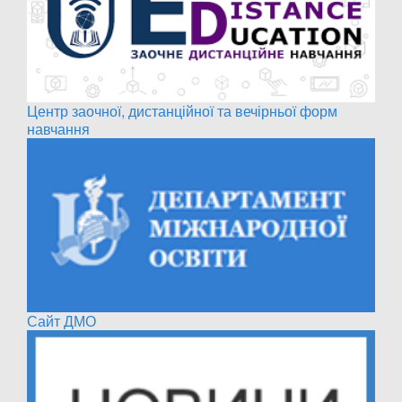
Центр заочної, дистанційної та вечірньої форм
навчання
Сайт ДМО