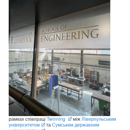
рамках співпраці
Twinning
між
Ліверпульським
університетом
та
Сумським державним