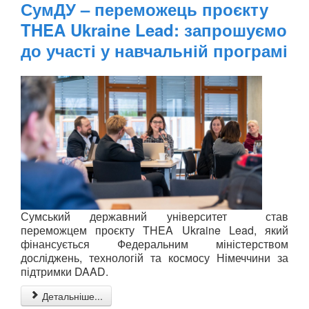
СумДУ – переможець проєкту
THEA Ukraine Lead: запрошуємо
до участі у навчальній програмі
Сумський державний університет став
переможцем проєкту THEA Ukraine Lead, який
фінансується Федеральним міністерством
досліджень, технологій та космосу Німеччини за
підтримки DAAD.
Детальніше...