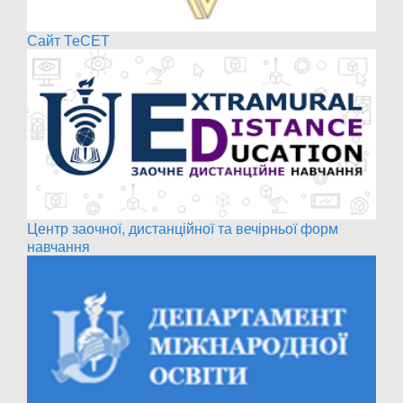
Сайт ТеСЕТ
Центр заочної, дистанційної та вечірньої форм
навчання