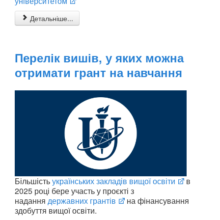
університетом
Детальніше...
Перелік вишів, у яких можна
отримати грант на навчання
Більшість
українських закладів вищої освіти
в
2025 році бере участь у проєкті з
надання
державних грантів
на фінансування
здобуття вищої освіти.