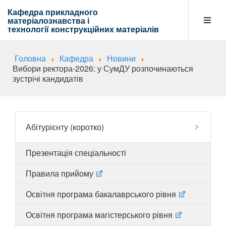
Кафедра прикладного
матеріалознавства і
технології
конструкційних матеріалів
Головна
Кафедра
Новини
Кафедра
Вибори ректора-2026: у СумДУ розпочинаються
зустрічі кандидатів
Абітурієнту
Абітурієнту (коротко)
Навчальна діяльність
Презентація спеціальності
Правила прийому
Напрямки діяльності
Освітня програма бакалаврського рівня
Освітня програма магістерського рівня