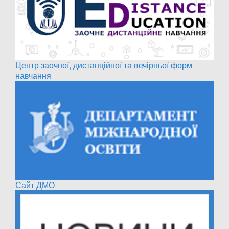
Центр заочної, дистанційної та вечірньої форм
навчання
Сайт ДМО