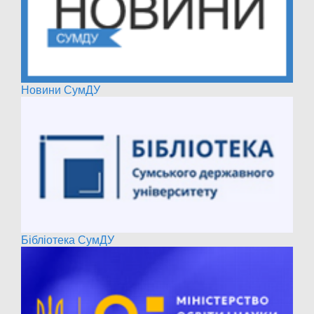
Новини СумДУ
Бібліотека СумДУ