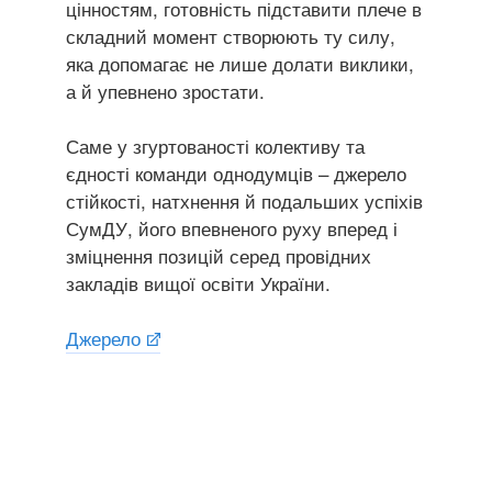
цінностям, готовність підставити плече в
складний момент створюють ту силу,
яка допомагає не лише долати виклики,
а й упевнено зростати.
Саме у згуртованості колективу та
єдності команди однодумців – джерело
стійкості, натхнення й подальших успіхів
СумДУ, його впевненого руху вперед і
зміцнення позицій серед провідних
закладів вищої освіти України.
Джерело