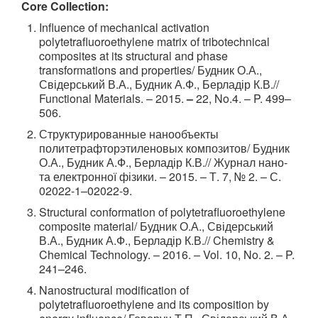
Core Collection:
Influence of mechanical activation
polytetrafluoroethylene matrix of tribotechnical
composites at its structural and phase
transformations and properties/ Будник О.А.,
Свідерський В.А., Будник А.Ф., Берладір К.В.//
Functional Materials. – 2015.
–
22, No.4. – P. 499–
506.
Структурированные нанообъекты
политетрафторэтиленовых композитов/ Будник
О.А., Будник А.Ф., Берладір К.В.// Журнал нано-
та електронної фізики. – 2015. – Т. 7, № 2. – С.
02022-1–02022-9.
Structural conformation of polytetrafluoroethylene
composite material/ Будник О.А., Свідерський
В.А., Будник А.Ф., Берладір К.В.// Chemistry &
Chemical Technology. – 2016. – Vol. 10, No. 2. – P.
241–246.
Nanostructural modification of
polytetrafluoroethylene and its composition by