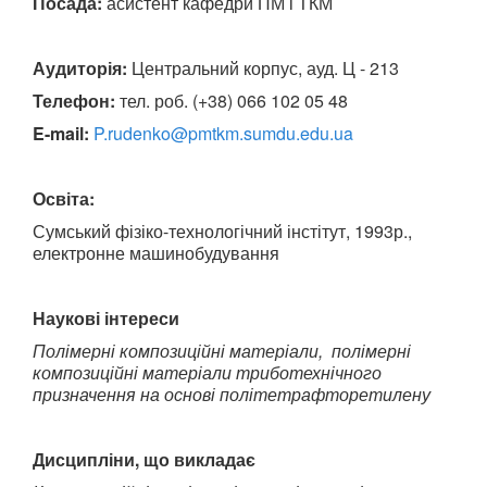
Посада
:
асистент кафедри ПМ і ТКМ
Аудиторія:
Центральний корпус, ауд. Ц - 213
Телефон:
тел. роб. (+38) 066 102 05 48
E
-
mail
:
P.rudenko@pmtkm.sumdu.edu.ua
Освіта:
Сумський фізіко-технологічний інстітут, 1993р.,
електронне машинобудування
Наукові інтереси
Полімерні композиційні матеріали, полімерні
композиційні матеріали триботехнічного
призначення на основі політетрафторетилену
Дисципліни, що викладає