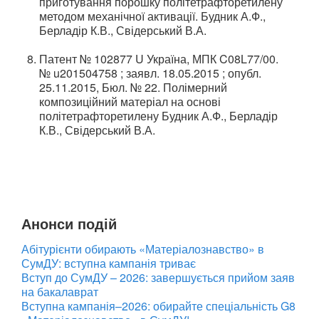
приготування порошку політетрафторетилену
методом механічної активації. Будник А.Ф.,
Берладір К.В., Свідерський В.А.
Патент № 102877 U Україна, МПК C08L77/00.
№ u201504758 ; заявл. 18.05.2015 ; опубл.
25.11.2015, Бюл. № 22. Полімерний
композиційний матеріал на основі
політетрафторетилену Будник А.Ф., Берладір
К.В., Свідерський В.А.
Анонси подій
Абітурієнти обирають «Матеріалознавство» в
СумДУ: вступна кампанія триває
Вступ до СумДУ – 2026: завершується прийом заяв
на бакалаврат
Вступна кампанія–2026: обирайте спеціальність G8