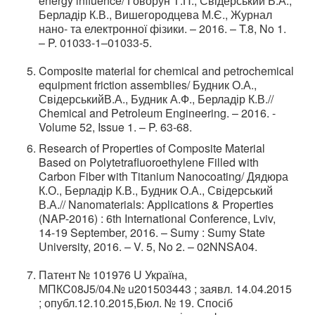
energy influence/ Говорун Т.П., Свідерський В.А.,
Берладір К.В., Вишегородцева М.Є., Журнал
нано- та електронної фізики. – 2016. – T.8, No 1.
– P. 01033-1–01033-5.
Composite material for chemical and petrochemical
equipment friction assemblies/ Будник О.А.,
СвідерськийВ.А., Будник А.Ф., Берладір К.В.//
Chemical and Petroleum Engineering. – 2016. -
Volume 52, Issue 1. – P. 63-68.
Research of Properties of Composite Material
Based on Polytetrafluoroethylene Filled with
Carbon Fiber with Titanium Nanocoating/ Дядюра
К.О., Берладір К.В., Будник О.А., Свідерський
В.А.// Nanomaterials: Applications & Properties
(NAP-2016) : 6th International Conference, Lviv,
14-19 September, 2016. – Sumy : Sumy State
University, 2016. – V. 5, No 2. – 02NNSA04.
Патент № 101976 U Україна,
МПКC08J5/04.№ u201503443 ; заявл. 14.04.2015
; опубл.12.10.2015,Бюл. № 19. Спосіб