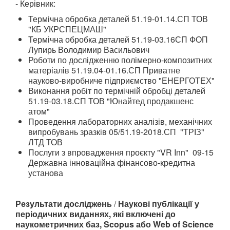
- Керівник:
Термічна обробка деталей 51.19-01.14.СП ТОВ
"КБ УКРСПЕЦМАШ"
Термічна обробка деталей 51.19-03.16СП ФОП
Лупирь Володимир Васильович
Роботи по дослідженню полімерно-композитних
матеріалів 51.19.04-01.16.СП Приватне
науково-виробниче підприємство "ЕНЕРГОТЕХ"
Виконання робіт по термічній обробці деталей
51.19-03.18.СП ТОВ "Юнайтед продакшенс
атом"
Проведення лабораторних аналізів, механічних
випробувань зразків 05/51.19-2018.СП "ТРІЗ"
ЛТД ТОВ
Послуги з впровадження проєкту "VR Inn" 09-15
Державна інноваційна фінансово-кредитна
установа
Результати досліджень
/
Наукові публікації у
періодичних виданнях, які включені до
наукометричних баз, Scopus або Web of Science