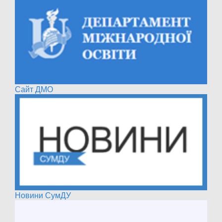
Сайт ДМО
Новини СумДУ