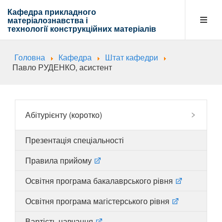
Кафедра прикладного
матеріалознавства і
технології
конструкційних матеріалів
Головна
Кафедра
Штат кафедри
Кафедра
Павло РУДЕНКО, асистент
Абітурієнту
Абітурієнту (коротко)
Презентація спеціальності
Навчальна діяльність
Правила прийому
Освітня програма бакалаврського рівня
Напрямки діяльності
Освітня програма магістерського рівня
Вартість навчання