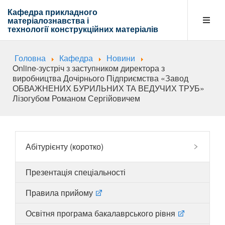
Кафедра прикладного
матеріалознавства і
технології
конструкційних матеріалів
Головна
Кафедра
Новини
Кафедра
Online-зустріч з заступником директора з
виробництва Дочірнього Підприємства «Завод
ОБВАЖНЕНИХ БУРИЛЬНИХ ТА ВЕДУЧИХ ТРУБ»
Лізогубом Романом Сергійовичем
Абітурієнту
Навчальна діяльність
Абітурієнту (коротко)
Презентація спеціальності
Напрямки діяльності
Правила прийому
Освітня програма бакалаврського рівня