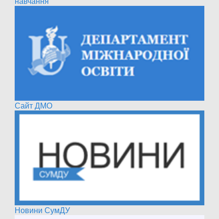
навчання
Сайт ДМО
Новини СумДУ