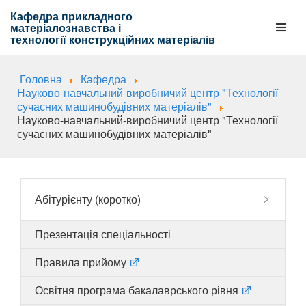
Кафедра прикладного
матеріалознавства і
технології
конструкційних матеріалів
Головна
Кафедра
Кафедра
Науково-навчальний-виробничий центр "Технології
сучасних машинобудівних матеріалів"
Науково-навчальний-виробничий центр "Технології
сучасних машинобудівних матеріалів"
Абітурієнту
Навчальна діяльність
Абітурієнту (коротко)
Презентація спеціальності
Напрямки діяльності
Правила прийому
Освітня програма бакалаврського рівня