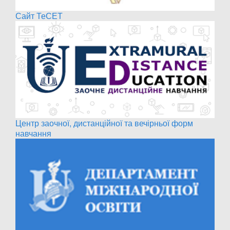
Сайт ТеСЕТ
Центр заочної, дистанційної та вечірньої форм
навчання