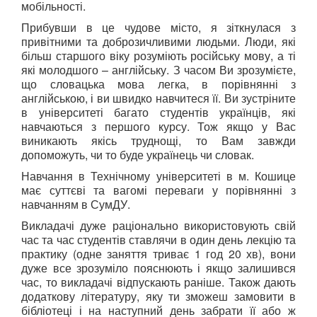
мобільності.
Прибувши в це чудове місто, я зіткнулася з
привітними та доброзичливими людьми. Люди, які
більш старшого віку розуміють російську мову, а ті
які молодшого – англійську. З часом Ви зрозумієте,
що словацька мова легка, в порівнянні з
англійською, і ви швидко навчитеся її. Ви зустріните
в університеті багато студентів українців, які
навчаються з першого курсу. Тож якщо у Вас
виникають якісь труднощі, то Вам завжди
допоможуть, чи то буде українець чи словак.
Навчання в Технічному університеті в м. Кошице
має суттєві та вагомі переваги у порівнянні з
навчанням в СумДУ.
Викладачі дуже раціонально використовують свій
час та час студентів ставлячи в один день лекцію та
практику (одне заняття триває 1 год 20 хв), вони
дуже все зрозуміло пояснюють і якщо залишився
час, то викладачі відпускають раніше. Також дають
додаткову літературу, яку ти зможеш замовити в
бібліотеці і на наступний день забрати її або ж