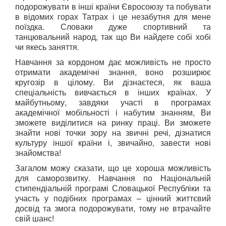
подорожувати в інші країни Євросоюзу та побувати
в відомих горах Татрах і це незабутня для мене
поїздка. Словаки дуже спортивний та
танцювальний народ, так що Ви найдете собі хобі
чи якесь заняття.
Навчання за кордоном дає можливість не просто
отримати академічні знання, воно розширює
кругозір в цілому. Ви дізнаєтеся, як ваша
спеціальність вивчається в інших країнах. У
майбутньому, завдяки участі в програмах
академічної мобільності і набутим знанням, Ви
зможете виділитися на ринку праці. Ви зможете
знайти нові точки зору на звичні речі, дізнатися
культуру іншої країни і, звичайно, завести нові
знайомства!
Загалом можу сказати, що це хороша можливість
для саморозвитку. Навчання по Національній
стипендіальній програмі Словацької Республіки та
участь у подібних програмах – цінний життєвий
досвід та змога подорожувати, тому не втрачайте
свій шанс!