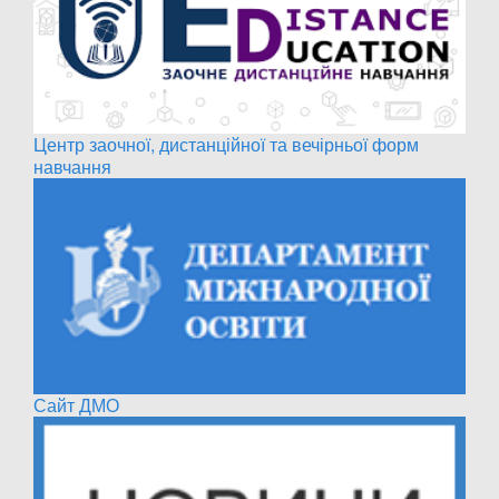
Центр заочної, дистанційної та вечірньої форм
навчання
Сайт ДМО