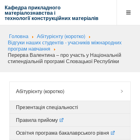
Кафедра прикладного
матеріалознавства і
технології
конструкційних матеріалів
Головна
Абітурієнту (коротко)
Кафедра
Відгуки наших студентів - учасників міжнародних
програм навчання
Перерва Валентина – про участь у Національній
стипендіальній програмі Словацької Республіки
Абітурієнту
Навчальна діяльність
Абітурієнту (коротко)
Презентація спеціальності
Напрямки діяльності
Правила прийому
Освітня програма бакалаврського рівня