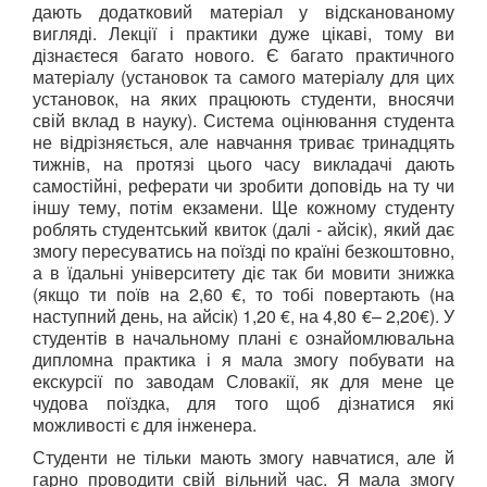
дають додатковий матеріал у відсканованому
вигляді. Лекції і практики дуже цікаві, тому ви
дізнаєтеся багато нового. Є багато практичного
матеріалу (установок та самого матеріалу для цих
установок, на яких працюють студенти, вносячи
свій вклад в науку). Система оцінювання студента
не відрізняється, але навчання триває тринадцять
тижнів, на протязі цього часу викладачі дають
самостійні, реферати чи зробити доповідь на ту чи
іншу тему, потім екзамени. Ще кожному студенту
роблять студентський квиток (далі - айсік), який дає
змогу пересуватись на поїзді по країні безкоштовно,
а в їдальні університету діє так би мовити знижка
(якщо ти поїв на 2,60 €, то тобі повертають (на
наступний день, на айсік) 1,20 €, на 4,80 €– 2,20€). У
студентів в начальному плані є ознайомлювальна
дипломна практика і я мала змогу побувати на
екскурсії по заводам Словакії, як для мене це
чудова поїздка, для того щоб дізнатися які
можливості є для інженера.
Студенти не тільки мають змогу навчатися, але й
гарно проводити свій вільний час. Я мала змогу