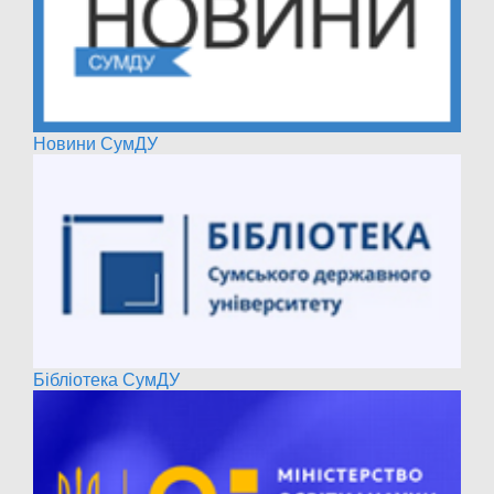
Новини СумДУ
Бібліотека СумДУ