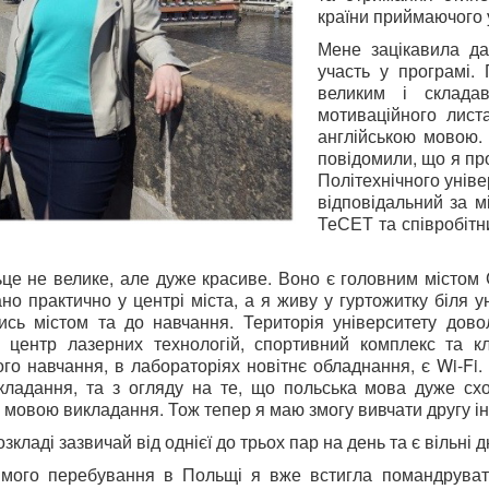
країни приймаючого у
Мене зацікавила да
участь у програмі.
великим і склада
мотиваційного лист
англійською мовою. 
повідомили, що я пр
Політехнічного уніве
відповідальний за 
ТеСЕТ та співробітн
ьце не велике, але дуже красиве. Воно є головним містом
но практично у центрі міста, а я живу у гуртожитку біля 
ись містом та до навчання. Територія університету дово
а, центр лазерних технологій, спортивний комплекс та 
го навчання, в лабораторіях новітнє обладнання, є Wi-Fi
ладання, та з огляду на те, що польська мова дуже схож
 мовою викладання. Тож тепер я маю змогу вивчати другу і
зкладі зазвичай від однієї до трьох пар на день та є вільні 
мого перебування в Польщі я вже встигла помандруват