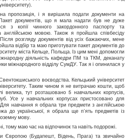
ніверситету).
на пропозиція, і я вирішила подати документи на
 Пакет документів, що я мала надати був не дуже
вся з копії чинного закордонного паспорту та
а англійською мовою. Також я пройшла співбесіду
Після розгляду документів від усіх бажаючих, мене
ойшла відбір та маю приготувати пакет документів до
рситету міста Кельце, Польща. Із цим мені допомогли
міжнародну діяльність кафедри ПМ та ТКМ, деканату
ики міжнародного відділу СумДУ. Так я і опинилася у
 Свентокшиського воєводства. Кельцький університет
університету. Таким чином я не витрачаю кошти, щоб
лі велика, тут розташовано 5 навчальних корпусів,
клуб. Усе у навчальних корпусах пристосовано для
. Для навчання я обрала три предмети з англійською
а до української, я обрала ще п’ять предметів із
ноземну мову.
дні, тому маю час на відпочинок та навіть подорожі.
и Європою (Будапешт, Відень, Прага) та звичайно