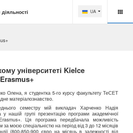
 діяльності
UA
mus+
ому університеті Kielce
и Erasmus+
ко Олена, я студентка 5-го курсу факультету ТеСЕТ
адне матеріалознавство.
еднього семестру мій викладач Харченко Надія
а у нашій групі презентацію програми академічної
Erasmus+. Ця програма передбачала можливість
 за моєю спеціальністю на період від 3 до 12 місяців
ндії (800-850-900 євро на місяць в залежності від