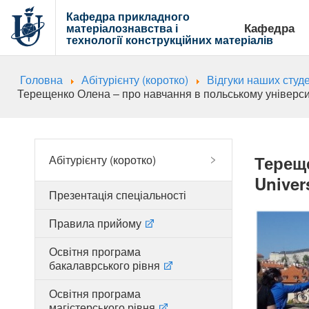
Кафедра прикладного
Кафедра
матеріалознавства і
технології
конструкційних матеріалів
Головна
Абітурієнту (коротко)
Відгуки наших студ
Терещенко Олена – про навчання в польському університе
Тереще
Абітурієнту (коротко)
Univer
Презентація спеціальності
Правила прийому
Освітня програма
бакалаврського рівня
Освітня програма
магістерського рівня