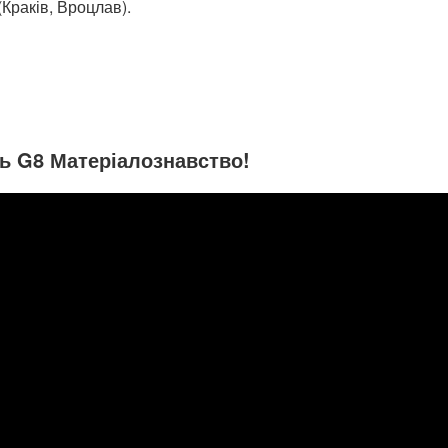
Краків, Вроцлав).
ь G8 Матеріалознавство!