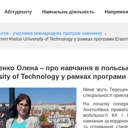
Абітурієнту
Навчальна діяльність
Напрямки
ентів - учасників міжнародних програм навчання
ті Kielce University of Technology у рамках програми Eras
нко Олена – про навчання в польськ
sity of Technology у рамках програм
Мене звуть Терещен
спеціальності прикл
На початку попер
Анатоліївна провел
мобільності КА 1 
навчання за кордоном
та отримання стипе