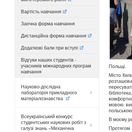
Вартість навчання
Заочна форма навчання
Дистанційна форма навчання
Додаткові бали при вступі
Відгуки наших студентів -
учасників міжнародних програм
Польщі.
навчання
Місто Кел
розташова
Науково-дослідна
пересуват
лабораторія прикладного
бібліотек
матеріалознавства
комфортно
мовою вик
польською
Всеукраїнський конкурс
В моєму ро
студентських наукових робіт з
галузі знань «Механічна
Протягом 