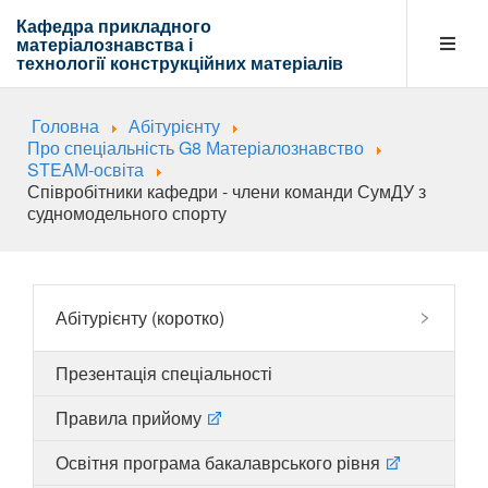
Кафедра прикладного
матеріалознавства і
технології
конструкційних матеріалів
Головна
Абітурієнту
Кафедра
Про спеціальність G8 Матеріалознавство
STEAM-освіта
Співробітники кафедри - члени команди СумДУ з
судномодельного спорту
Абітурієнту
Навчальна діяльність
Абітурієнту (коротко)
Презентація спеціальності
Напрямки діяльності
Правила прийому
Освітня програма бакалаврського рівня