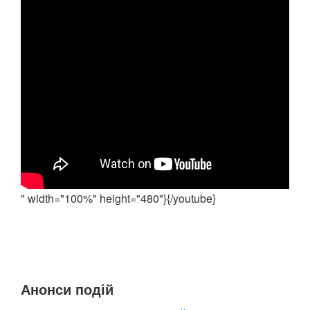
" width="100%" height="480"}{/youtube}
Анонси подій