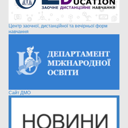
Центр заочної, дистанційної та вечірньої форм
навчання
Сайт ДМО