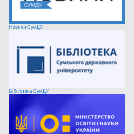
Новини СумДУ
Бібліотека СумДУ